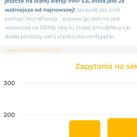
jeszcze na starej wersji PHP 5.6, która jest 2x
wolniejsza od najnowszej!
Sprawdź też limit
pamięci WordPressa – popraw go jeśli nie jest
ustawiony na 512Mb. Aby to zrobić zmodyfikuj lub
dodaj poniższy wers w pliku wp-config.php.
define(’WP_MEMORY_LIMIT’, '512M’);