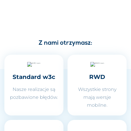
Z nami otrzymasz:
Standard w3c
RWD
Nasze realizacje są
Wszystkie strony
pozbawione błędów.
mają wersje
mobilne.