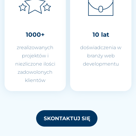
1000+
10 lat
zrealizowanych
doświadczenia w
projektów i
branży web
niezliczone ilości
developmentu
zadowolonych
klientów
SKONTAKTUJ SIĘ