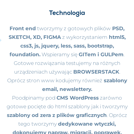
Technologia
Front end
tworzymy z gotowych plików
PSD,
SKETCH, XD, FIGMA
z wykorzystaniem
html5,
css3, js, jquery, less, sass, bootstrap,
foundation.
Wspieramy się
GITem i GULPem
.
Gotowe rozwiązania testujemy na różnych
urządzeniach używając
BROWSERSTACK
.
Oprócz stron www kodujemy również
szablony
email, newslettery.
Poodpinamy pod
CMS WordPress
zarówno
gotowe pocięte do html szablony jak i tworzymy
szablony od zera z plików graficznych
. Oprócz
tego tworzymy
dedykowane wtyczki,
dokonujemy napraw, migracji, poprawek,