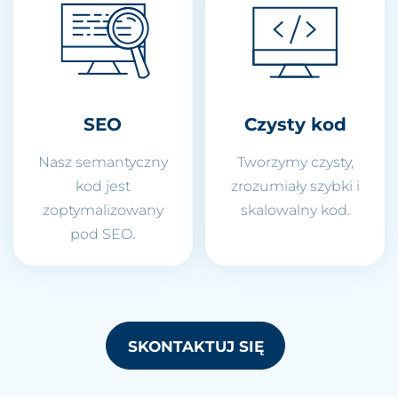
SEO
Czysty kod
Nasz semantyczny
Tworzymy czysty,
kod jest
zrozumiały szybki i
zoptymalizowany
skalowalny kod.
pod SEO.
SKONTAKTUJ SIĘ