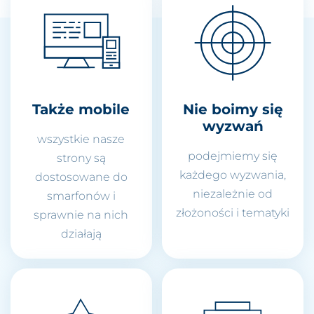
Także mobile
Nie boimy się
wyzwań
wszystkie nasze
podejmiemy się
strony są
każdego wyzwania,
dostosowane do
niezależnie od
smarfonów i
złożoności i tematyki
sprawnie na nich
działają